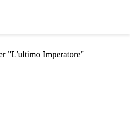
E
PRODUZIONI
PALINSESTO
per "L'ultimo Imperatore"