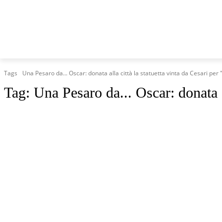
HOME
MARCHE
CRONACA
POLITICA
TG
Tags
Una Pesaro da... Oscar: donata alla città la statuetta vinta da Cesari per
Tag:
Una Pesaro da... Oscar: donata a