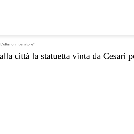
 MARCHE
SANITÀ
VIDEO
TRASMISSIONI
RUBRICH
 "L'ultimo Imperatore"
lla città la statuetta vinta da Cesari 