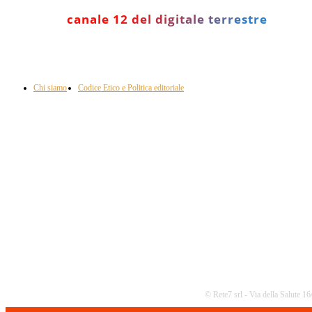
canale 12 del digitale terrestre
Informazione con rassegna stampa del mattino in diretta, telegiornali, sport,
approfondimento, attualità e cultura.
Chi siamo
Codice Etico e Politica editoriale
Scarica la nostra App
© Rete7 srl - Via della Salute 