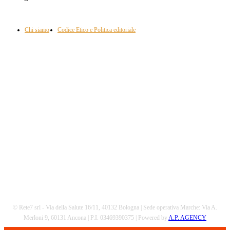
Informazione con rassegna stampa del mattino in diretta, telegiornali, sport,
approfondimento, attualità e cultura.
Chi siamo
Codice Etico e Politica editoriale
Scarica la nostra App
© Rete7 srl - Via della Salute 16/11, 40132 Bologna | Sede operativa Marche: Via A.
Merloni 9, 60131 Ancona | P.I. 03469390375 | Powered by
A.P. AGENCY