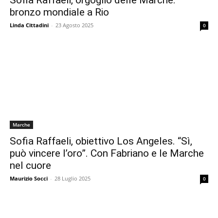
Sofia Raffaeli, orgoglio delle Marche:
bronzo mondiale a Rio
Linda Cittadini
-
23 Agosto 2025
0
Marche
Sofia Raffaeli, obiettivo Los Angeles. “Sì,
può vincere l’oro”. Con Fabriano e le Marche
nel cuore
Maurizio Socci
-
28 Luglio 2025
0