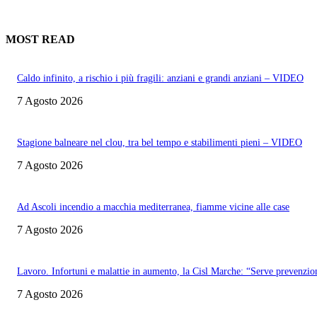
MOST READ
Caldo infinito, a rischio i più fragili: anziani e grandi anziani – VIDEO
7 Agosto 2026
Stagione balneare nel clou, tra bel tempo e stabilimenti pieni – VIDEO
7 Agosto 2026
Ad Ascoli incendio a macchia mediterranea, fiamme vicine alle case
7 Agosto 2026
Lavoro. Infortuni e malattie in aumento, la Cisl Marche: “Serve prevenzio
7 Agosto 2026
Informazione con rassegna stampa del mattino in diretta, telegiornali, sport,