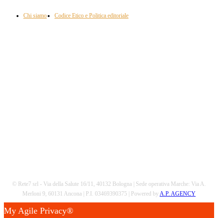
approfondimento, attualità e cultura.
Chi siamo
Codice Etico e Politica editoriale
Scarica la nostra App
© Rete7 srl - Via della Salute 16/11, 40132 Bologna | Sede operativa Marche: Via A.
Merloni 9, 60131 Ancona | P.I. 03469390375 | Powered by
A.P. AGENCY
My Agile Privacy®