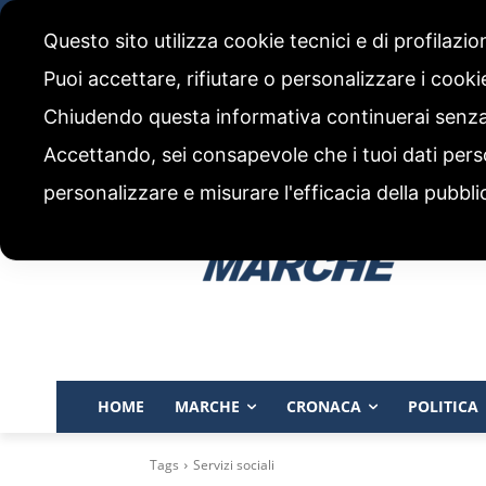
giovedì, 6 Agosto 2026
Questo sito utilizza cookie tecnici e di profilazi
CHI SIAMO
CODICE ETICO E POLITICA EDITORIALE
Puoi accettare, rifiutare o personalizzare i cook
Chiudendo questa informativa continuerai senz
Accettando, sei consapevole che i tuoi dati pers
personalizzare e misurare l'efficacia della pubbli
HOME
MARCHE
CRONACA
POLITICA
Tags
Servizi sociali