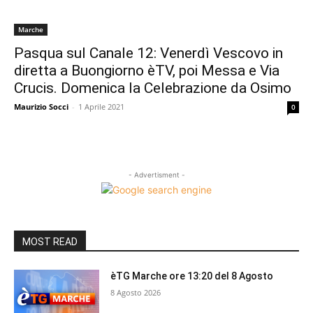
Marche
Pasqua sul Canale 12: Venerdì Vescovo in
diretta a Buongiorno èTV, poi Messa e Via
Crucis. Domenica la Celebrazione da Osimo
Maurizio Socci
-
1 Aprile 2021
0
- Advertisment -
MOST READ
èTG Marche ore 13:20 del 8 Agosto
8 Agosto 2026