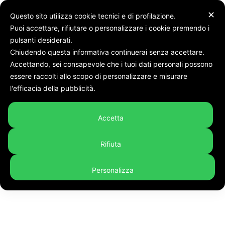
✕
Questo sito utilizza cookie tecnici e di profilazione.
Puoi accettare, rifiutare o personalizzare i cookie premendo i
pulsanti desiderati.
Chiudendo questa informativa continuerai senza accettare.
Accettando, sei consapevole che i tuoi dati personali possono
Tags
Poi Messa e Via Crucis. Domenica la Celebrazione da Osimo
essere raccolti allo scopo di personalizzare e misurare
Tag:
poi Messa e Via Crucis.
l'efficacia della pubblicità.
Domenica la Celebrazione da
Accetta
Osimo
Rifiuta
Personalizza