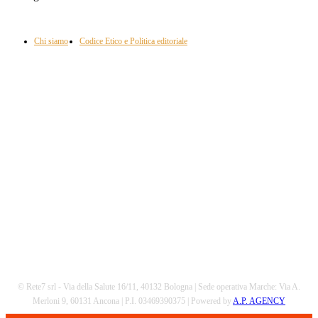
Informazione con rassegna stampa del mattino in diretta, telegiornali, sport,
approfondimento, attualità e cultura.
Chi siamo
Codice Etico e Politica editoriale
Scarica la nostra App
© Rete7 srl - Via della Salute 16/11, 40132 Bologna | Sede operativa Marche: Via A.
Merloni 9, 60131 Ancona | P.I. 03469390375 | Powered by
A.P. AGENCY