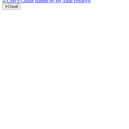
✕
Chiudi