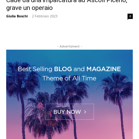
Cade da una impalcatura ad Ascoli Piceno,
grave un operaio
Giulia Boschi
-
2 Febbraio 2023
0
- Advertisment -