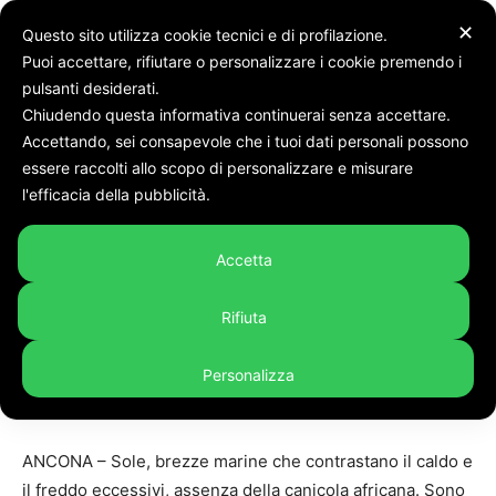
✕
Questo sito utilizza cookie tecnici e di profilazione.
Puoi accettare, rifiutare o personalizzare i cookie premendo i
pulsanti desiderati.
Chiudendo questa informativa continuerai senza accettare.
Accettando, sei consapevole che i tuoi dati personali possono
Home
In evidenza
essere raccolti allo scopo di personalizzare e misurare
l'efficacia della pubblicità.
In evidenza
Marche
Ancona è la città più vivibile
Accetta
per il meteo. Ma in questi
giorni nel capoluogo è caldo
Rifiuta
da “bollino rosso”
Personalizza
By
Andrea Fiano
-
23 Giugno 2026
195
ANCONA – Sole, brezze marine che contrastano il caldo e
il freddo eccessivi, assenza della canicola africana. Sono