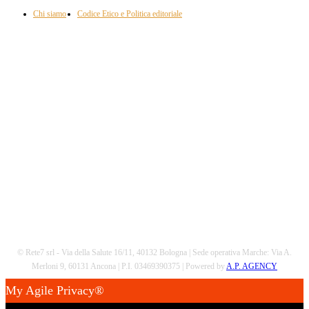
Chi siamo
Codice Etico e Politica editoriale
Scarica la nostra App
© Rete7 srl - Via della Salute 16/11, 40132 Bologna | Sede operativa Marche: Via A.
Merloni 9, 60131 Ancona | P.I. 03469390375 | Powered by
A.P. AGENCY
My Agile Privacy®