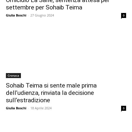
Omicidio La Salle, sentenza attesa per
settembre per Sohaib Teima
Giulia Boschi
-
27 Giugno 2024
0
Cronaca
Sohaib Teima si sente male prima
dell’udienza, rinviata la decisione
sull’estradizione
Giulia Boschi
-
18 Aprile 2024
0