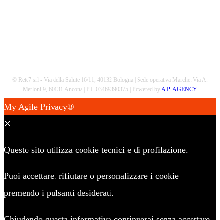
© Rete7 srl - Via della Salute 16/11, 40132 Bologna | Sede operativa Marche: Via A.
Merloni 9, 60131 Ancona | P.I. 03469390375 | Powered by
A.P. AGENCY
My Agile Privacy®
✕
Questo sito utilizza cookie tecnici e di profilazione.
Puoi accettare, rifiutare o personalizzare i cookie
premendo i pulsanti desiderati.
Chiudendo questa informativa continuerai senza accettare.