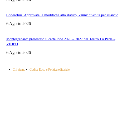
Conerobus. Approvate le modifiche allo statuto, Zinni: “Svolta per rilanci
6 Agosto 2026
Montegranaro: presentato il cartellone 2026 – 2027 del Teatro La Perla –
VIDEO
6 Agosto 2026
Informazione con rassegna stampa del mattino in diretta, telegiornali, sport,
approfondimento, attualità e cultura.
Chi siamo
Codice Etico e Politica editoriale
Scarica la nostra App