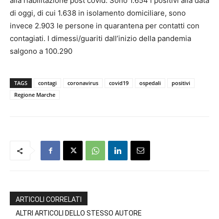
alla riabilitazione post covid. Sono 1.654 i positivi alla data
di oggi, di cui 1.638 in isolamento domiciliare, sono
invece 2.903 le persone in quarantena per contatti con
contagiati. I dimessi/guariti dall’inizio della pandemia
salgono a 100.290
TAGS
contagi
coronavirus
covid19
ospedali
positivi
Regione Marche
ARTICOLI CORRELATI
ALTRI ARTICOLI DELLO STESSO AUTORE