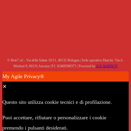
© Rete7 srl - Via della Salute 16/11, 40132 Bologna | Sede operativa Marche: Via A.
Merloni 9, 60131 Ancona | P.I. 03469390375 | Powered by
A.P. AGENCY
My Agile Privacy®
✕
Questo sito utilizza cookie tecnici e di profilazione.
Puoi accettare, rifiutare o personalizzare i cookie
premendo i pulsanti desiderati.