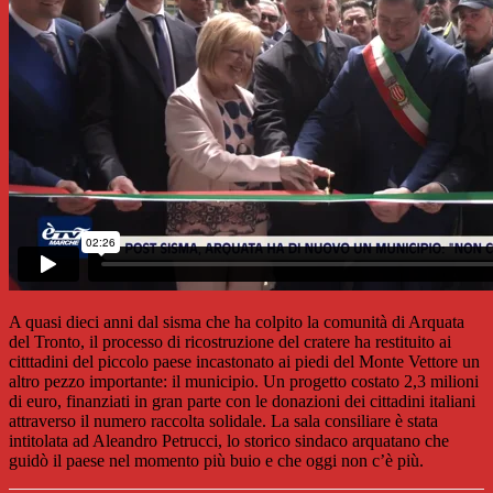
A quasi dieci anni dal sisma che ha colpito la comunità di Arquata
del Tronto, il processo di ricostruzione del cratere ha restituito ai
citttadini del piccolo paese incastonato ai piedi del Monte Vettore un
altro pezzo importante: il municipio. Un progetto costato 2,3 milioni
di euro, finanziati in gran parte con le donazioni dei cittadini italiani
attraverso il numero raccolta solidale. La sala consiliare è stata
intitolata ad Aleandro Petrucci, lo storico sindaco arquatano che
guidò il paese nel momento più buio e che oggi non c’è più.