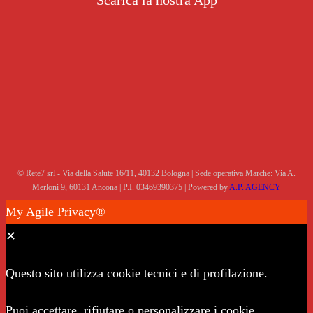
Scarica la nostra App
© Rete7 srl - Via della Salute 16/11, 40132 Bologna | Sede operativa Marche: Via A.
Merloni 9, 60131 Ancona | P.I. 03469390375 | Powered by
A.P. AGENCY
My Agile Privacy®
✕
Questo sito utilizza cookie tecnici e di profilazione.
Puoi accettare, rifiutare o personalizzare i cookie