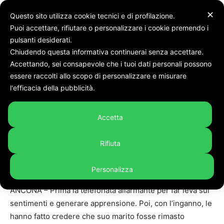
✕
Questo sito utilizza cookie tecnici e di profilazione.
Puoi accettare, rifiutare o personalizzare i cookie premendo i
pulsanti desiderati.
Chiudendo questa informativa continuerai senza accettare.
Accettando, sei consapevole che i tuoi dati personali possono
Home
Cronaca
essere raccolti allo scopo di personalizzare e misurare
l'efficacia della pubblicità.
Cronaca
In evidenza
Ancona. Sgominata
Accetta
l’ennesima truffa del finto
carabinieri: due arresti
Rifiuta
By
Giacomo Giampieri
-
10 Giugno 2026
173
Personalizza
ANCONA – Prima la telefonata allarmante per far leva sui
sentimenti e generare apprensione. Poi, con l’inganno, le
hanno fatto credere che suo marito fosse rimasto