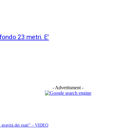
fondo 23 metri. E’
- Advertisment -
a gravità dei reati” – VIDEO