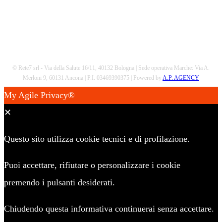
© Rete7 srl - Via della Salute 16/11, 40132 Bologna | Sede operativa Marche: Via A.
Merloni 9, 60131 Ancona | P.I. 03469390375 | Powered by
A.P. AGENCY
My Agile Privacy®
✕
Questo sito utilizza cookie tecnici e di profilazione.
Puoi accettare, rifiutare o personalizzare i cookie
premendo i pulsanti desiderati.
Chiudendo questa informativa continuerai senza accettare.