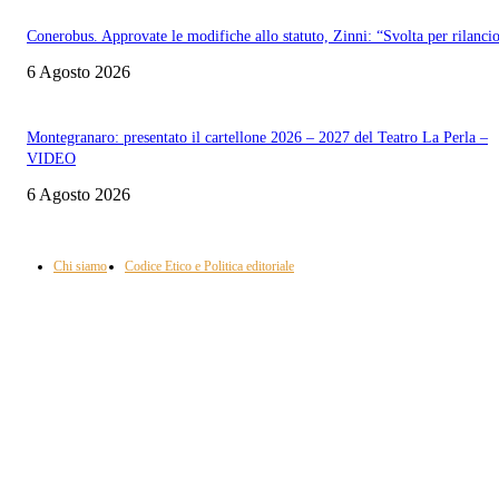
Conerobus. Approvate le modifiche allo statuto, Zinni: “Svolta per rilanci
6 Agosto 2026
Montegranaro: presentato il cartellone 2026 – 2027 del Teatro La Perla –
VIDEO
6 Agosto 2026
Informazione con rassegna stampa del mattino in diretta, telegiornali, sport,
approfondimento, attualità e cultura.
Chi siamo
Codice Etico e Politica editoriale
Scarica la nostra App