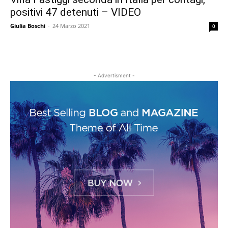
positivi 47 detenuti – VIDEO
Giulia Boschi
-
24 Marzo 2021
0
- Advertisment -