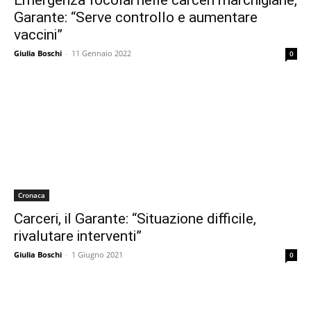
Emergenza focolai nelle carceri marchigiane,
Garante: “Serve controllo e aumentare
vaccini”
Giulia Boschi
-
11 Gennaio 2022
0
Cronaca
Carceri, il Garante: “Situazione difficile,
rivalutare interventi”
Giulia Boschi
-
1 Giugno 2021
0