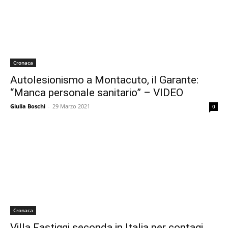
Cronaca
Autolesionismo a Montacuto, il Garante:
“Manca personale sanitario” – VIDEO
Giulia Boschi
-
29 Marzo 2021
0
Cronaca
Villa Fastiggi seconda in Italia per contagi,