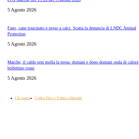
5 Agosto 2026
Fano, cane trascinato e preso a calci. Scatta la denuncia di LNDC Animal
Protection
5 Agosto 2026
Marche, il caldo non molla la presa: domani e dopo domani onda di calore
bollettino rosso
5 Agosto 2026
Informazione con rassegna stampa del mattino in diretta, telegiornali, sport,
approfondimento, attualità e cultura.
Chi siamo
Codice Etico e Politica editoriale
Scarica la nostra App