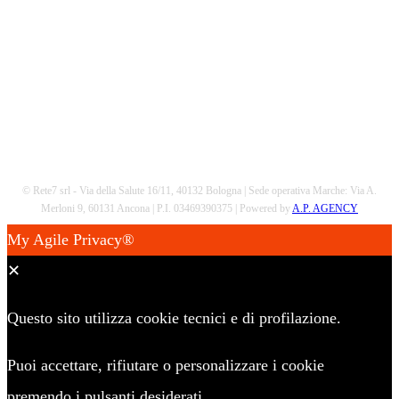
© Rete7 srl - Via della Salute 16/11, 40132 Bologna | Sede operativa Marche: Via A.
Merloni 9, 60131 Ancona | P.I. 03469390375 | Powered by
A.P. AGENCY
My Agile Privacy®
✕
Questo sito utilizza cookie tecnici e di profilazione.
Puoi accettare, rifiutare o personalizzare i cookie
premendo i pulsanti desiderati.