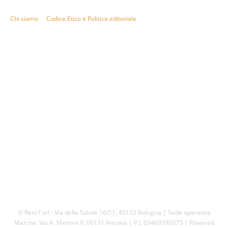
telegiornali, sport, approfondimento, attualità e cultura.
Chi siamo
Codice Etico e Politica editoriale
Scarica la nostra App
© Rete7 srl - Via della Salute 16/11, 40132 Bologna | Sede operativa
Marche: Via A. Merloni 9, 60131 Ancona | P.I. 03469390375 | Powered