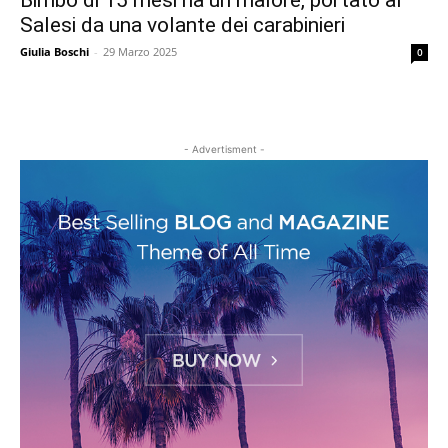
Bimbo di 15 mesi ha un malore, portato al
Salesi da una volante dei carabinieri
Giulia Boschi
-
29 Marzo 2025
0
- Advertisment -