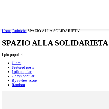
HOME
MARCHE
CRONACA
POLITICA
TG
Home
Rubriche
SPAZIO ALLA SOLIDARIETA'
SPAZIO ALLA SOLIDARIETA
I più popolari
Ultimi
Featured posts
I più popolari
7 days popular
By review score
Random