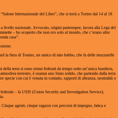
Salone Internazionale del Libro”, che si terrà a Torino dal 14 al 18
i a livello nazionale. Avvocato, origini partenopee, lavora alla Lega del
 ammette – ho scoperto che non ero solo al mondo, che c’erano altre
conda casa”.
assione.
rà la fiera di Tonino, un amico di mio babbo, che fa delle mozzarelle
i della terra si sono ormai federati da tempo sotto un’unica bandiera,
tmosfera terrestre, è oramai uno Stato solido, che partendo dalla terra
re specie con cui è venuta in contatto, rapporti di alleanza, neutralità o
ia federale – la USIS (Union Security and Investigation Service),
ia.
i. Cinque agenti, cinque ragazzi con percorsi di impegno, fatica e