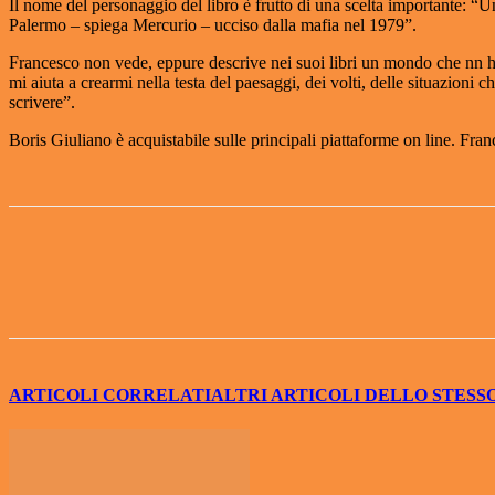
Il nome del personaggio del libro è frutto di una scelta importante: “U
Palermo – spiega Mercurio – ucciso dalla mafia nel 1979”.
Francesco non vede, eppure descrive nei suoi libri un mondo che nn ha
mi aiuta a crearmi nella testa del paesaggi, dei volti, delle situazioni 
scrivere”.
Boris Giuliano è acquistabile sulle principali piattaforme on line. Fra
Share
ARTICOLI CORRELATI
ALTRI ARTICOLI DELLO STESS