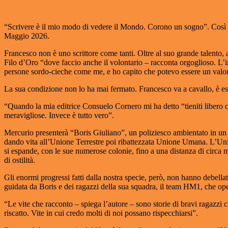
“Scrivere è il mio modo di vedere il Mondo. Corono un sogno”. Così lo
Maggio 2026.
Francesco non è uno scrittore come tanti. Oltre al suo grande talento, a
Filo d’Oro “dove faccio anche il volontario – racconta orgoglioso. L’i
persone sordo-cieche come me, e ho capito che potevo essere un valore
La sua condizione non lo ha mai fermato. Francesco va a cavallo, è espe
“Quando la mia editrice Consuelo Cornero mi ha detto “tieniti libero 
meravigliose. Invece è tutto vero”.
Mercurio presenterà “Boris Giuliano”, un poliziesco ambientato in un co
dando vita all’Unione Terrestre poi ribattezzata Unione Umana. L’Union
si espande, con le sue numerose colonie, fino a una distanza di circa mil
di ostilità.
Gli enormi progressi fatti dalla nostra specie, però, non hanno debella
guidata da Boris e dei ragazzi della sua squadra, il team HM1, che oper
“Le vite che racconto – spiega l’autore – sono storie di bravi ragazzi 
riscatto. Vite in cui credo molti di noi possano rispecchiarsi”.