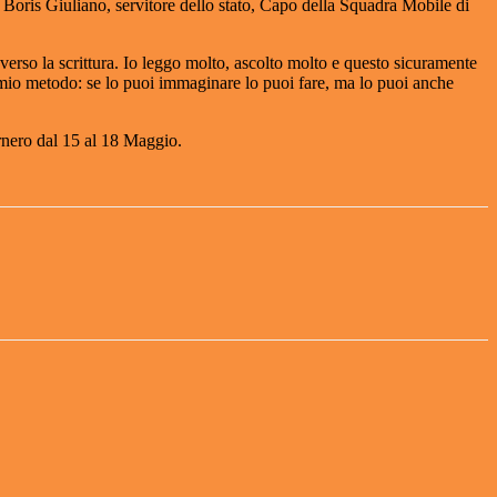
o Boris Giuliano, servitore dello stato, Capo della Squadra Mobile di
erso la scrittura. Io leggo molto, ascolto molto e questo sicuramente
’ il mio metodo: se lo puoi immaginare lo puoi fare, ma lo puoi anche
ornero dal 15 al 18 Maggio.