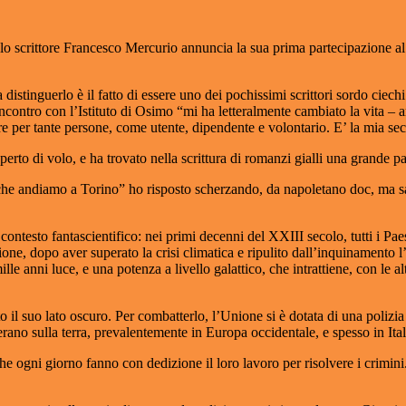
 scrittore Francesco Mercurio annuncia la sua prima partecipazione al “
 distinguerlo è il fatto di essere uno dei pochissimi scrittori sordo ciech
ncontro con l’Istituto di Osimo “mi ha letteralmente cambiato la vita –
 per tante persone, come utente, dipendente e volontario. E’ la mia se
rto di volo, e ha trovato nella scrittura di romanzi gialli una grande p
che andiamo a Torino” ho risposto scherzando, da napoletano doc, ma sa
ntesto fantascientifico: nei primi decenni del XXIII secolo, tutti i Paes
e, dopo aver superato la crisi climatica e ripulito dall’inquinamento l’a
le anni luce, e una potenza a livello galattico, che intrattiene, con le alt
to il suo lato oscuro. Per combatterlo, l’Unione si è dotata di una poliz
ano sulla terra, prevalentemente in Europa occidentale, e spesso in Ital
che ogni giorno fanno con dedizione il loro lavoro per risolvere i crimin