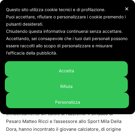
✕
Questo sito utilizza cookie tecnici e di profilazione.
Puoi accettare, rifiutare o personalizzare i cookie premendo i
Home
Cronaca
pulsanti desiderati.
Chiudendo questa informativa continuerai senza accettare.
Cronaca
Accettando, sei consapevole che i tuoi dati personali possono
Un calcio al razzismo,
essere raccolti allo scopo di personalizzare e misurare
l’abbraccio di Pesaro a
l'efficacia della pubblicità.
Madhi, vittima di insulti
Accetta
durante la partita
Rifiuta
By
Linda Cittadini
-
3 Febbraio 2024
524
Personalizza
PESARO – L’abbraccio della città a Mahdi per dare
simbolicamente un calcio al razzismo: il sindaco di
Pesaro Matteo Ricci e l’assessore allo Sport Mila Della
Dora, hanno incontrato il giovane calciatore, di origine