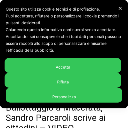
✕
Questo sito utilizza cookie tecnici e di profilazione.
Puoi accettare, rifiutare o personalizzare i cookie premendo i
Home
In evidenza
pulsanti desiderati.
Chiudendo questa informativa continuerai senza accettare.
Accettando, sei consapevole che i tuoi dati personali possono
essere raccolti allo scopo di personalizzare e misurare
l'efficacia della pubblicità.
Accetta
Rifiuta
Personalizza
In evidenza
Politica
Video
Ballottaggio a Macerata,
Sandro Parcaroli scrive ai
cittadini – VIDEO