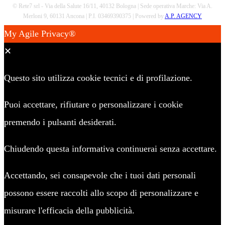
© Rete7 srl - Via della Salute 16/11, 40132 Bologna | Sede operativa Marche: Via A.
Merloni 9, 60131 Ancona | P.I. 03469390375 | Powered by
A.P. AGENCY
My Agile Privacy®
✕
Questo sito utilizza cookie tecnici e di profilazione.
Puoi accettare, rifiutare o personalizzare i cookie
premendo i pulsanti desiderati.
Chiudendo questa informativa continuerai senza accettare.
Accettando, sei consapevole che i tuoi dati personali
possono essere raccolti allo scopo di personalizzare e
misurare l'efficacia della pubblicità.