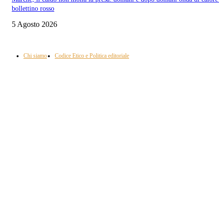
bollettino rosso
5 Agosto 2026
Informazione con rassegna stampa del mattino in diretta, telegiornali, sport,
approfondimento, attualità e cultura.
Chi siamo
Codice Etico e Politica editoriale
Scarica la nostra App