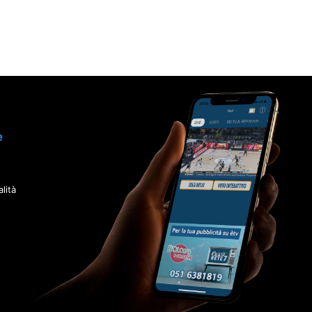
e
lità