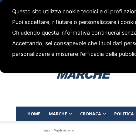
venerdì, 7 Agosto 2026
Questo sito utilizza cookie tecnici e di profilazi
CHI SIAMO
CODICE ETICO E POLITICA EDITORIALE
Puoi accettare, rifiutare o personalizzare i cook
Chiudendo questa informativa continuerai senz
Accettando, sei consapevole che i tuoi dati pers
personalizzare e misurare l'efficacia della pubbli
HOME
MARCHE
CRONACA
POLITICA
Tags
Vigili urbani