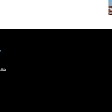
e
lità