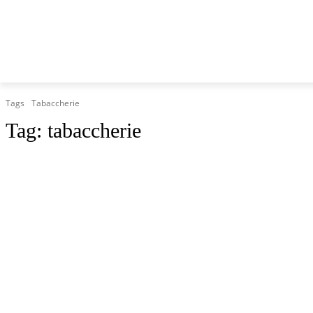
HOME
MARCHE
CRONACA
POLITICA
TG
Tags
Tabaccherie
Tag:
tabaccherie