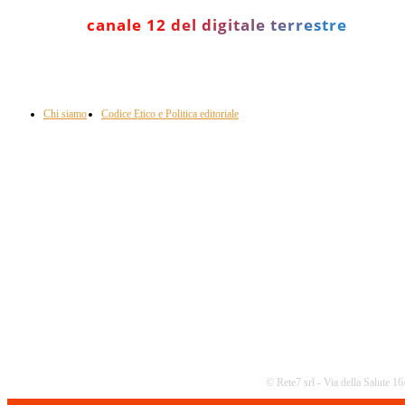
canale 12 del digitale terrestre
Informazione con rassegna stampa del mattino in diretta, telegiornali, sport,
approfondimento, attualità e cultura.
Chi siamo
Codice Etico e Politica editoriale
Scarica la nostra App
© Rete7 srl - Via della Salute 