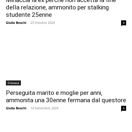
Minaccia la ex perché non accetta la fine
della relazione, ammonito per stalking
studente 25enne
Giulia Boschi
-
23 Ottobre 2024
0
Cronaca
Perseguita marito e moglie per anni,
ammonita una 30enne fermana dal questore
Giulia Boschi
-
14 Settembre 2024
0