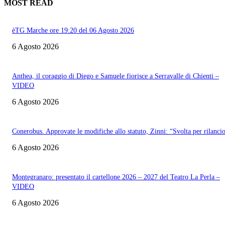
MOST READ
èTG Marche ore 19:20 del 06 Agosto 2026
6 Agosto 2026
Anthea, il coraggio di Diego e Samuele fiorisce a Serravalle di Chienti –
VIDEO
6 Agosto 2026
Conerobus. Approvate le modifiche allo statuto, Zinni: “Svolta per rilanci
6 Agosto 2026
Montegranaro: presentato il cartellone 2026 – 2027 del Teatro La Perla –
VIDEO
6 Agosto 2026
Informazione con rassegna stampa del mattino in diretta, telegiornali, sport,
approfondimento, attualità e cultura.