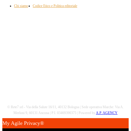
Chi siamo
Codice Etico e Politica editoriale
Scarica la nostra App
© Rete7 srl - Via della Salute 16/11, 40132 Bologna | Sede operativa Marche: Via A.
Merloni 9, 60131 Ancona | P.I. 03469390375 | Powered by
A.P. AGENCY
My Agile Privacy®