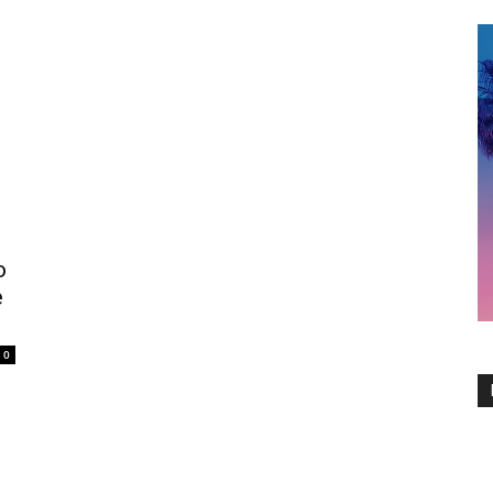
o
e
0