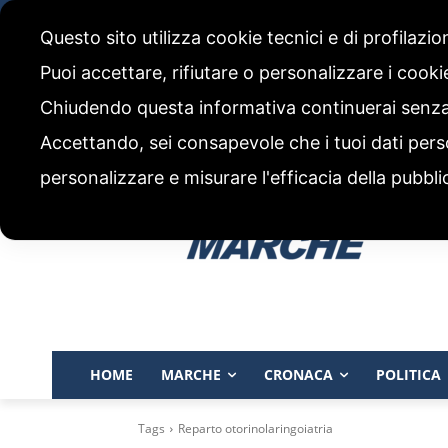
giovedì, 6 Agosto 2026
Questo sito utilizza cookie tecnici e di profilazi
CHI SIAMO
CODICE ETICO E POLITICA EDITORIALE
Puoi accettare, rifiutare o personalizzare i cook
Chiudendo questa informativa continuerai senz
Accettando, sei consapevole che i tuoi dati pers
personalizzare e misurare l'efficacia della pubbli
HOME
MARCHE
CRONACA
POLITICA
Tags
Reparto otorinolaringoiatria