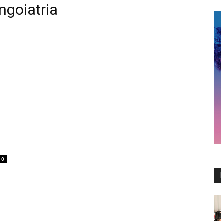
ingoiatria
0