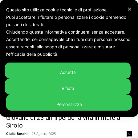
✕
Questo sito utilizza cookie tecnici e di profilazione.
Puoi accettare, rifiutare o personalizzare i cookie premendo i
Tags
Ragazza affogata
pulsanti desiderati.
Chiudendo questa informativa continuerai senza accettare.
Tag:
ragazza affogata
Accettando, sei consapevole che i tuoi dati personali possono
essere raccolti allo scopo di personalizzare e misurare
l'efficacia della pubblicità.
Accetta
Rifiuta
Personalizza
Cronaca
Giovane di 23 anni perde la vita in mare a
Sirolo
Giulia Boschi
-
28 Agosto 2025
0