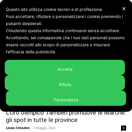
✕
Questo sito utilizza cookie tecnici e di profilazione.
Puoi accettare, rifiutare o personalizzare i cookie premendo i
Tags
Promozione
pulsanti desiderati.
Chiudendo questa informativa continuerai senza accettare.
Tag:
promozione
Accettando, sei consapevole che i tuoi dati personali possono
essere raccolti allo scopo di personalizzare e misurare
l'efficacia della pubblicità.
Accetta
Rifiuta
Personalizza
Eventi, Cultura e Turismo
L’Oro olimpico Tamberi promuove le Marche:
gli spot in tutte le province
Linda Cittadini
-
4 Maggio 2022
0