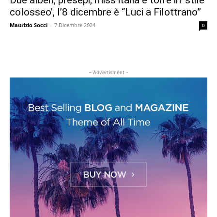
Due alberi, presepi, miss italia e torre in ‘stile
colosseo’, l’8 dicembre è “Luci a Filottrano”
Maurizio Socci
-
7 Dicembre 2024
0
- Advertisment -