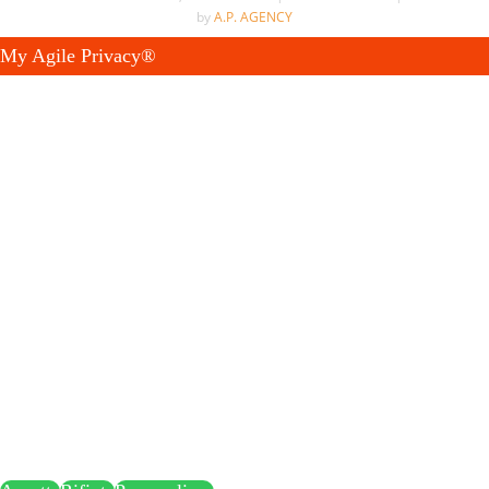
by
A.P. AGENCY
My Agile Privacy®
✕
Questo sito utilizza cookie tecnici e di profilazione.
Puoi accettare, rifiutare o personalizzare i cookie premendo i
pulsanti desiderati.
Chiudendo questa informativa continuerai senza accettare.
Accettando, sei consapevole che i tuoi dati personali possono
essere raccolti allo scopo di personalizzare e misurare
l'efficacia della pubblicità.