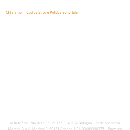
telegiornali, sport, approfondimento, attualità e cultura.
Chi siamo
Codice Etico e Politica editoriale
Scarica la nostra App
© Rete7 srl - Via della Salute 16/11, 40132 Bologna | Sede operativa
Marche: Via A. Merloni 9, 60131 Ancona | P.I. 03469390375 | Powered