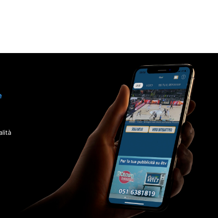
e
lità