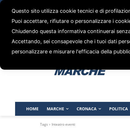
venerdì, 7 Agosto 2026
Questo sito utilizza cookie tecnici e di profilazi
CHI SIAMO
CODICE ETICO E POLITICA EDITORIALE
Puoi accettare, rifiutare o personalizzare i cook
Chiudendo questa informativa continuerai senz
Accettando, sei consapevole che i tuoi dati pers
personalizzare e misurare l'efficacia della pubbli
HOME
MARCHE
CRONACA
POLITICA
Tags
Inteatro eventi