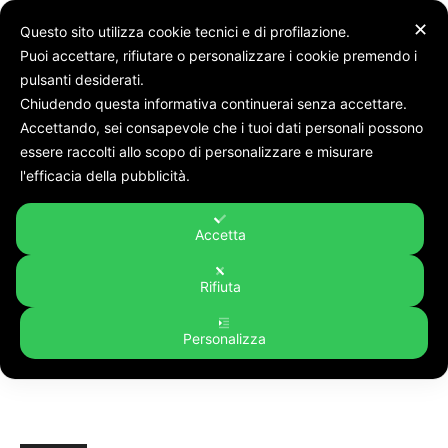
✕
Questo sito utilizza cookie tecnici e di profilazione.
Puoi accettare, rifiutare o personalizzare i cookie premendo i
pulsanti desiderati.
Chiudendo questa informativa continuerai senza accettare.
Accettando, sei consapevole che i tuoi dati personali possono
Tags
Il grande ciclismo stasera su èTV: Nibali
essere raccolti allo scopo di personalizzare e misurare
Tag:
Il grande ciclismo stasera
l'efficacia della pubblicità.
su èTV: Nibali
Accetta
Rifiuta
Personalizza