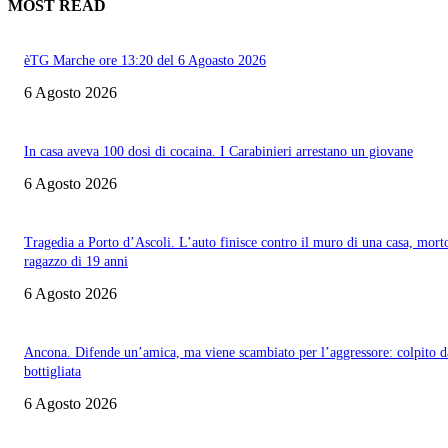
MOST READ
èTG Marche ore 13:20 del 6 Agoasto 2026
6 Agosto 2026
In casa aveva 100 dosi di cocaina. I Carabinieri arrestano un giovane
6 Agosto 2026
Tragedia a Porto d’Ascoli. L’auto finisce contro il muro di una casa, mort
ragazzo di 19 anni
6 Agosto 2026
Ancona. Difende un’amica, ma viene scambiato per l’aggressore: colpito d
bottigliata
6 Agosto 2026
Informazione con rassegna stampa del mattino in diretta, telegiornali, sport,
approfondimento, attualità e cultura.