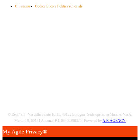
Chi siamo
Codice Etico e Politica editoriale
Scarica la nostra App
© Rete7 srl - Via della Salute 16/11, 40132 Bologna | Sede operativa Marche: Via A.
Merloni 9, 60131 Ancona | P.I. 03469390375 | Powered by
A.P. AGENCY
My Agile Privacy®