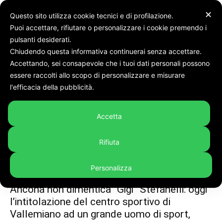
✕
Questo sito utilizza cookie tecnici e di profilazione.
Puoi accettare, rifiutare o personalizzare i cookie premendo i
Tags
Gigi stefanelli
pulsanti desiderati.
Chiudendo questa informativa continuerai senza accettare.
Tag:
gigi stefanelli
Accettando, sei consapevole che i tuoi dati personali possono
essere raccolti allo scopo di personalizzare e misurare
l'efficacia della pubblicità.
Accetta
Rifiuta
Personalizza
Cronaca
Ancona non dimentica “Gigi” Stefanelli: oggi
l’intitolazione del centro sportivo di
Vallemiano ad un grande uomo di sport,