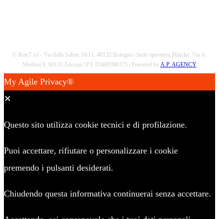
© Rete7 srl - Via della Salute 16/11, 40132 Bologna | Sede operativa Marche: Via A.
Merloni 9, 60131 Ancona | P.I. 03469390375 | Powered by
A.P. AGENCY
My Agile Privacy®
✕
Questo sito utilizza cookie tecnici e di profilazione.
Puoi accettare, rifiutare o personalizzare i cookie
premendo i pulsanti desiderati.
Chiudendo questa informativa continuerai senza accettare.