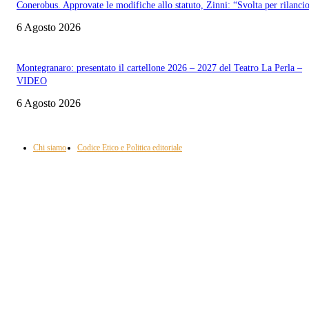
Conerobus. Approvate le modifiche allo statuto, Zinni: “Svolta per rilanci
6 Agosto 2026
Montegranaro: presentato il cartellone 2026 – 2027 del Teatro La Perla –
VIDEO
6 Agosto 2026
Informazione con rassegna stampa del mattino in diretta, telegiornali, sport,
approfondimento, attualità e cultura.
Chi siamo
Codice Etico e Politica editoriale
Scarica la nostra App