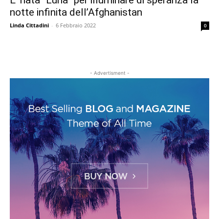
E’ nata “Luna” per illuminare di speranza la
notte infinita dell’Afghanistan
Linda Cittadini
-
6 Febbraio 2022
0
- Advertisment -