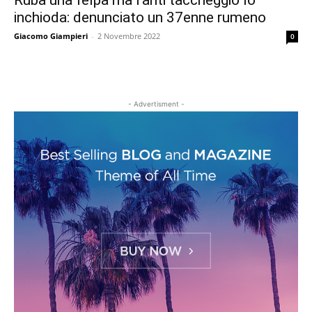
Ruba una felpa ma l’anti taccheggio lo
inchioda: denunciato un 37enne rumeno
Giacomo Giampieri
-
2 Novembre 2022
0
- Advertisment -