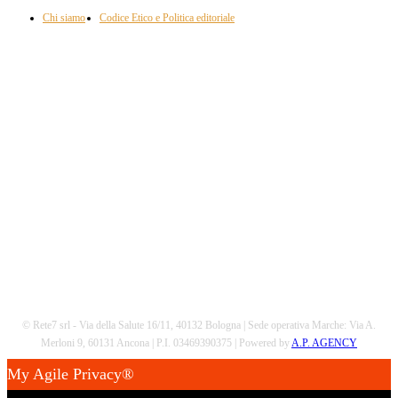
Chi siamo
Codice Etico e Politica editoriale
Scarica la nostra App
© Rete7 srl - Via della Salute 16/11, 40132 Bologna | Sede operativa Marche: Via A.
Merloni 9, 60131 Ancona | P.I. 03469390375 | Powered by
A.P. AGENCY
My Agile Privacy®