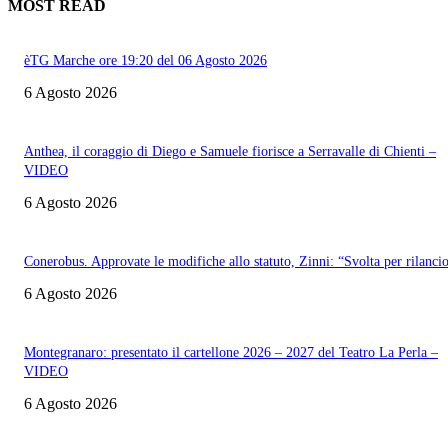
MOST READ
èTG Marche ore 19:20 del 06 Agosto 2026
6 Agosto 2026
Anthea, il coraggio di Diego e Samuele fiorisce a Serravalle di Chienti –
VIDEO
6 Agosto 2026
Conerobus. Approvate le modifiche allo statuto, Zinni: “Svolta per rilanci
6 Agosto 2026
Montegranaro: presentato il cartellone 2026 – 2027 del Teatro La Perla –
VIDEO
6 Agosto 2026
Informazione con rassegna stampa del mattino in diretta, telegiornali, sport,
approfondimento, attualità e cultura.