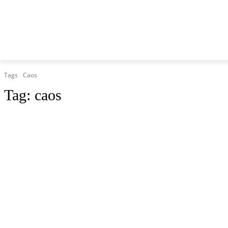
HOME
MARCHE
CRONACA
POLITICA
TG
Tags
Caos
Tag:
caos