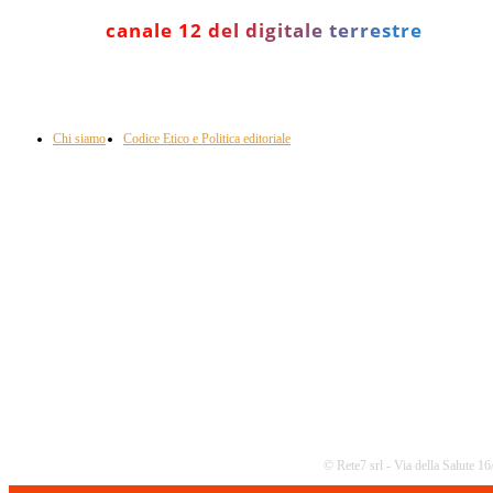
canale 12 del digitale terrestre
Informazione con rassegna stampa del mattino in diretta, telegiornali, sport,
approfondimento, attualità e cultura.
Chi siamo
Codice Etico e Politica editoriale
Scarica la nostra App
© Rete7 srl - Via della Salute 