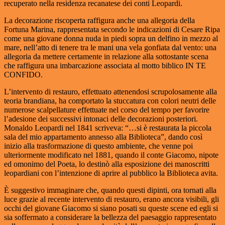
recuperato nella residenza recanatese dei conti Leopardi.
La decorazione riscoperta raffigura anche una allegoria della
Fortuna Marina, rappresentata secondo le indicazioni di Cesare Ripa
come una giovane donna nuda in piedi sopra un delfino in mezzo al
mare, nell’atto di tenere tra le mani una vela gonfiata dal vento: una
allegoria da mettere certamente in relazione alla sottostante scena
che raffigura una imbarcazione associata al motto biblico IN TE
CONFIDO.
L’intervento di restauro, effettuato attenendosi scrupolosamente alla
teoria brandiana, ha comportato la stuccatura con colori neutri delle
numerose scalpellature effettuate nel corso del tempo per favorire
l’adesione dei successivi intonaci delle decorazioni posteriori.
Monaldo Leopardi nel 1841 scriveva: “…si è restaurata la piccola
sala del mio appartamento annesso alla Biblioteca”, dando così
inizio alla trasformazione di questo ambiente, che venne poi
ulteriormente modificato nel 1881, quando il conte Giacomo, nipote
ed omonimo del Poeta, lo destinò alla esposizione dei manoscritti
leopardiani con l’intenzione di aprire al pubblico la Biblioteca avita.
È suggestivo immaginare che, quando questi dipinti, ora tornati alla
luce grazie al recente intervento di restauro, erano ancora visibili, gli
occhi del giovane Giacomo si siano posati su queste scene ed egli si
sia soffermato a considerare la bellezza del paesaggio rappresentato