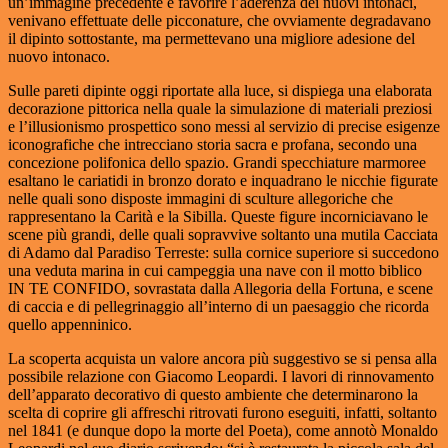
un’immagine precedente e favorire l’aderenza dei nuovi intonaci,
venivano effettuate delle picconature, che ovviamente degradavano
il dipinto sottostante, ma permettevano una migliore adesione del
nuovo intonaco.
Sulle pareti dipinte oggi riportate alla luce, si dispiega una elaborata
decorazione pittorica nella quale la simulazione di materiali preziosi
e l’illusionismo prospettico sono messi al servizio di precise esigenze
iconografiche che intrecciano storia sacra e profana, secondo una
concezione polifonica dello spazio. Grandi specchiature marmoree
esaltano le cariatidi in bronzo dorato e inquadrano le nicchie figurate
nelle quali sono disposte immagini di sculture allegoriche che
rappresentano la Carità e la Sibilla. Queste figure incorniciavano le
scene più grandi, delle quali sopravvive soltanto una mutila Cacciata
di Adamo dal Paradiso Terreste: sulla cornice superiore si succedono
una veduta marina in cui campeggia una nave con il motto biblico
IN TE CONFIDO, sovrastata dalla Allegoria della Fortuna, e scene
di caccia e di pellegrinaggio all’interno di un paesaggio che ricorda
quello appenninico.
La scoperta acquista un valore ancora più suggestivo se si pensa alla
possibile relazione con Giacomo Leopardi. I lavori di rinnovamento
dell’apparato decorativo di questo ambiente che determinarono la
scelta di coprire gli affreschi ritrovati furono eseguiti, infatti, soltanto
nel 1841 (e dunque dopo la morte del Poeta), come annotò Monaldo