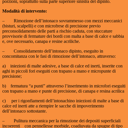
porzioni, soprattutto sulla parte superiore sinistra del dipinto.
Modalità di intervento:
– Rimozione dell’intonaco sovrammesso con mezzi meccanici
(bisturi, scalpelli) e con microfrese di precisione previo
preconsolidamento delle parti a rischio caduta, con stuccature
provvisorie di fermature dei bordi con malta a base di calce e sabbia
e, ove necessario, canapa e resine acriliche.
– Consolidamento dell’intonaco dipinto, eseguito in
concomitanza con le fasi di rimozione dell’intonaco, attraverso:
a) iniezioni di malte adesive, a base di calce ed inerti, inserite con
aghi in piccoli fori eseguiti con trapano a mano e micropunte di
precisione;
b) fermatura “a punti” attraverso l’inserimento in microfori eseguiti
con trapano a mano e punte di precisione, di canapa e resina acrilica
c) per i rigonfiamenti dell’intonachino iniezioni di malte a base di
calce ed inerti atte a riempire le sacche di impoverimento
dell’intonaco sottostante.
– Pulitura meccanica per la rimozione dei depositi superficiali
incoerenti con pennellesse morbide, coadiuvata da spugne di tipo