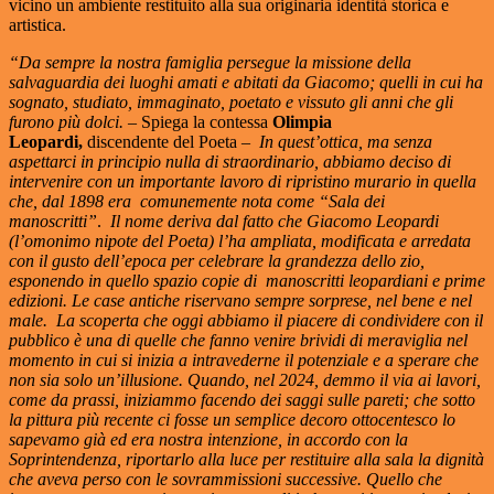
vicino un ambiente restituito alla sua originaria identità storica e
artistica.
“Da sempre la nostra famiglia persegue la missione della
salvaguardia dei luoghi amati e abitati da Giacomo; quelli in cui ha
sognato, studiato, immaginato, poetato e vissuto gli anni che gli
furono più dolci.
– Spiega la contessa
Olimpia
Leopardi,
discendente del Poeta –
In quest’ottica, ma senza
aspettarci in principio nulla di straordinario, abbiamo deciso di
intervenire con un importante lavoro di ripristino murario in quella
che, dal 1898 era comunemente nota come “Sala dei
manoscritti”
.
Il nome deriva dal fatto che Giacomo Leopardi
(l’omonimo nipote del Poeta) l’ha ampliata, modificata e arredata
con il gusto dell’epoca per celebrare la grandezza dello zio,
esponendo in quello spazio copie di manoscritti leopardiani e prime
edizioni. Le case antiche riservano sempre sorprese, nel bene e nel
male. La scoperta che oggi abbiamo il piacere di condividere con il
pubblico è una di quelle che fanno venire brividi di meraviglia nel
momento in cui si inizia a intravederne il potenziale e a sperare che
non sia solo un’illusione.
Quando, nel 2024, demmo il via ai lavori,
come da prassi, iniziammo
facendo dei saggi sulle pareti; che sotto
la pittura più recente ci fosse un semplice decoro ottocentesco lo
sapevamo già ed era nostra intenzione, in accordo con la
Soprintendenza, riportarlo alla luce per restituire alla sala la dignità
che aveva perso con le sovrammissioni successive. Quello che