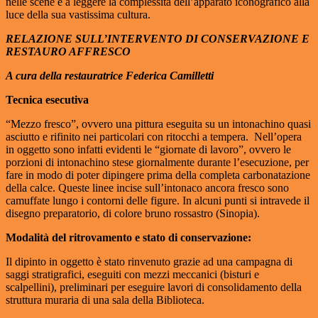
nelle scene e a leggere la complessità dell’apparato iconografico alla
luce della sua vastissima cultura.
RELAZIONE SULL’INTERVENTO DI CONSERVAZIONE E
RESTAURO AFFRESCO
A cura della restauratrice Federica Camilletti
Tecnica esecutiva
“Mezzo fresco”, ovvero una pittura eseguita su un intonachino quasi
asciutto e rifinito nei particolari con ritocchi a tempera. Nell’opera
in oggetto sono infatti evidenti le “giornate di lavoro”, ovvero le
porzioni di intonachino stese giornalmente durante l’esecuzione, per
fare in modo di poter dipingere prima della completa carbonatazione
della calce. Queste linee incise sull’intonaco ancora fresco sono
camuffate lungo i contorni delle figure. In alcuni punti si intravede il
disegno preparatorio, di colore bruno rossastro (Sinopia).
Modalità del ritrovamento e stato di conservazione:
Il dipinto in oggetto è stato rinvenuto grazie ad una campagna di
saggi stratigrafici, eseguiti con mezzi meccanici (bisturi e
scalpellini), preliminari per eseguire lavori di consolidamento della
struttura muraria di una sala della Biblioteca.