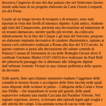
decorava l’ingresso di uno dei due palazzi che nel Settecento furono
riuniti sulla base di un progetto elaborato da Carlo Orazio Leopardi,
zio del Poeta.
Grazie ad un lungo lavoro di recupero e di restauro, sono stati
riportati in vista due livelli di intonaco dipinto: il più antico, risalente
agli inizi del Cinquecento, presenta una decorazione ad imitazione di
un tessuto damascato, mentre quello più recente, da collocarsi
stilisticamente fra la fine del Cinque e gli inizi del Seicento, propone
un elaborato impianto decorativo di carattere illusionistico, ispirato ai
fastosi cicli celebrativi realizzati a Roma alla fine del XVI secolo. In
questo contesto si pensi alla decorazione del salone centrale di
Palazzo Caetani di Sermoneta in via delle Botteghe Oscure dove il
cardinale Girolamo Mattei (1547-1603) fece realizzare da Paul Brill
dei pittoreschi paesaggi che si alternano alle Allegorie dipinte
dall’urbinate Antonio Viviani in una visione polifonica dello spazio
da decorare.
Sulle pareti, finte specchiature marmoree esaltano l’aggettare delle
cariatidi in bronzo dorato e accolgono delle finte nicchie nelle quali
sono disposte delle sculture in pietra – l’allegoria della Carità e forse
una Sibilla – che inquadrano le scene più grandi, delle quali
sopravvive soltanto una mutila Cacciata dal Paradiso Terreste. Nel
registro superiore, invece, si trovano altri episodi legati agli svaghi e
alle attività dei campi. Una animata scena di caccia vede due