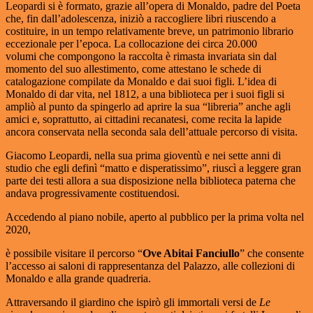
Leopardi si è formato, grazie all’opera di Monaldo, padre del Poeta
che, fin dall’adolescenza, iniziò a raccogliere libri riuscendo a
costituire, in un tempo relativamente breve, un patrimonio librario
eccezionale per l’epoca. La collocazione dei circa 20.000
volumi che compongono la raccolta è rimasta invariata sin dal
momento del suo allestimento, come attestano le schede di
catalogazione compilate da Monaldo e dai suoi figli. L’idea di
Monaldo di dar vita, nel 1812, a una biblioteca per i suoi figli si
ampliò al punto da spingerlo ad aprire la sua “libreria” anche agli
amici e, soprattutto, ai cittadini recanatesi, come recita la lapide
ancora conservata nella seconda sala dell’attuale percorso di visita.
Giacomo Leopardi, nella sua prima gioventù e nei sette anni di
studio che egli definì “matto e disperatissimo”, riuscì a leggere gran
parte dei testi allora a sua disposizione nella biblioteca paterna che
andava progressivamente costituendosi.
Accedendo al piano nobile, aperto al pubblico per la prima volta nel
2020,
è possibile visitare il percorso “
Ove Abitai Fanciullo
” che consente
l’accesso ai saloni di rappresentanza del Palazzo, alle collezioni di
Monaldo e alla grande quadreria.
Attraversando il giardino che ispirò gli immortali versi de
Le