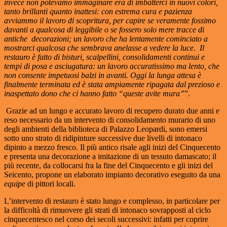
invece non potevamo immaginare era di imbatterci in nuovi colori,
tanto brillanti quanto inattesi: con estrema cura e pazienza
avviammo il lavoro di scopritura, per capire se veramente fossimo
davanti a qualcosa di leggibile o se fossero solo mere tracce di
antiche decorazioni; un lavoro che ha lentamente cominciato a
mostrarci qualcosa che sembrava anelasse a vedere la luce.
Il
restauro è fatto di bisturi, scalpellini, consolidamenti continui e
tempi di posa e asciugatura: un lavoro accuratissimo ma lento, che
non consente impetuosi balzi in avanti.
Oggi la lunga attesa è
finalmente terminata ed è stata ampiamente ripagata dal prezioso e
inaspettato dono che ci hanno fatto “queste avite mura”
”.
Grazie ad un lungo e accurato lavoro di recupero durato due anni e
reso necessario da un intervento di consolidamento murario di uno
degli ambienti della biblioteca di Palazzo Leopardi, sono emersi
sotto uno strato di ridipinture successive due livelli di intonaco
dipinto a mezzo fresco. Il più antico risale agli inizi del Cinquecento
e presenta una decorazione a imitazione di un tessuto damascato; il
più recente, da collocarsi fra la fine del Cinquecento e gli inizi del
Seicento, propone un elaborato impianto decorativo eseguito da una
equipe
di pittori locali.
L’intervento di restauro è stato lungo e complesso, in particolare per
la difficoltà di rimuovere gli strati di intonaco sovrapposti al ciclo
cinquecentesco nel corso dei secoli successivi: infatti per coprire