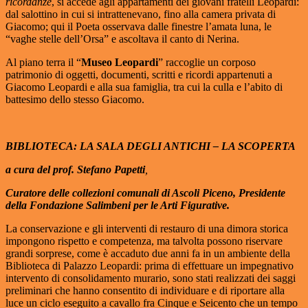
ricordanze
, si accede agli appartamenti dei giovani fratelli Leopardi:
dal salottino in cui si intrattenevano, fino alla camera privata di
Giacomo; qui il Poeta osservava dalle finestre l’amata luna, le
“vaghe stelle dell’Orsa” e ascoltava il canto di Nerina.
Al piano terra il “
Museo Leopardi
” raccoglie un corposo
patrimonio di oggetti, documenti, scritti e ricordi appartenuti a
Giacomo Leopardi e alla sua famiglia, tra cui la culla e l’abito di
battesimo dello stesso Giacomo.
BIBLIOTECA: LA SALA DEGLI ANTICHI – LA SCOPERTA
a cura del prof. Stefano Papetti
,
Curatore delle collezioni comunali di Ascoli Piceno, Presidente
della Fondazione Salimbeni per le Arti Figurative.
La conservazione e gli interventi di restauro di una dimora storica
impongono rispetto e competenza, ma talvolta possono riservare
grandi sorprese, come è accaduto due anni fa in un ambiente della
Biblioteca di Palazzo Leopardi: prima di effettuare un impegnativo
intervento di consolidamento murario, sono stati realizzati dei saggi
preliminari che hanno consentito di individuare e di riportare alla
luce un ciclo eseguito a cavallo fra Cinque e Seicento che un tempo