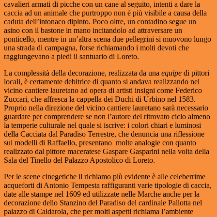
cavalieri armati di picche con un cane al seguito, intenti a dare la
caccia ad un animale che purtroppo non è più visibile a causa della
caduta dell’intonaco dipinto. Poco oltre, un contadino segue un
asino con il bastone in mano incitandolo ad attraversare un
ponticello, mentre in un’altra scena due pellegrini si muovono lungo
una strada di campagna, forse richiamando i molti devoti che
raggiungevano a piedi il santuario di Loreto.
La complessità della decorazione, realizzata da una
equipe
di pittori
locali, è certamente debitrice di quanto si andava realizzando nel
vicino cantiere lauretano ad opera di artisti insigni come Federico
Zuccari, che affresca la cappella dei Duchi di Urbino nel 1583.
Proprio nella direzione del vicino cantiere lauretano sarà necessario
guardare per comprendere se non l’autore del ritrovato ciclo almeno
la temperie culturale nel quale si iscrive: i colori chiari e luminosi
della Cacciata dal Paradiso Terrestre, che denuncia una riflessione
sui modelli di Raffaello, presentano molte analogie con quanto
realizzato dal pittore maceratese Gaspare Gasparini nella volta della
Sala del Tinello del Palazzo Apostolico di Loreto.
Per le scene cinegetiche il richiamo più evidente è alle celeberrime
acqueforti di Antonio Tempesta raffiguranti varie tipologie di caccia,
date alle stampe nel 1609 ed utilizzate nelle Marche anche per la
decorazione dello Stanzino del Paradiso del cardinale Pallotta nel
palazzo di Caldarola, che per molti aspetti richiama l’ambiente