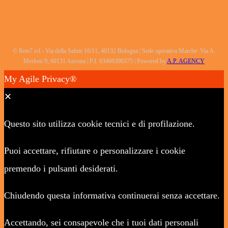
© Rete7 srl - Via della Salute 16/11, 40132 Bologna | Sede operativa Marche: Via A.
Merloni 9, 60131 Ancona | P.I. 03469390375 | Powered by
A.P. AGENCY
My Agile Privacy®
✕
Questo sito utilizza cookie tecnici e di profilazione.
Puoi accettare, rifiutare o personalizzare i cookie
premendo i pulsanti desiderati.
Chiudendo questa informativa continuerai senza accettare.
Accettando, sei consapevole che i tuoi dati personali