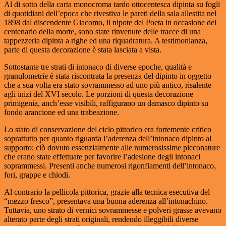
Al di sotto della carta monocroma tardo ottocentesca dipinta su fogli
di quotidiani dell’epoca che rivestiva le pareti della sala allestita nel
1898 dal discendente Giacomo, il nipote del Poeta in occasione del
centenario della morte, sono state rinvenute delle tracce di una
tappezzeria dipinta a righe ed una riquadratura. A testimonianza,
parte di questa decorazione è stata lasciata a vista.
Sottostante tre strati di intonaco di diverse epoche, qualità e
granulometrie è stata riscontrata la presenza del dipinto in oggetto
che a sua volta era stato sovrammesso ad uno più antico, risalente
agli inizi del XVI secolo. Le porzioni di questa decorazione
primigenia, anch’esse visibili, raffigurano un damasco dipinto su
fondo arancione ed una trabeazione.
Lo stato di conservazione del ciclo pittorico era fortemente critico
soprattutto per quanto riguarda l’aderenza dell’intonaco dipinto al
supporto; ciò dovuto essenzialmente alle numerosissime picconature
che erano state effettuate per favorire l’adesione degli intonaci
soprammessi. Presenti anche numerosi rigonfiamenti dell’intonaco,
fori, grappe e chiodi.
Al contrario la pellicola pittorica, grazie alla tecnica esecutiva del
“mezzo fresco”, presentava una buona aderenza all’intonachino.
Tuttavia, uno strato di vernici sovrammesse e polveri grasse avevano
alterato parte degli strati originali, rendendo illeggibili diverse