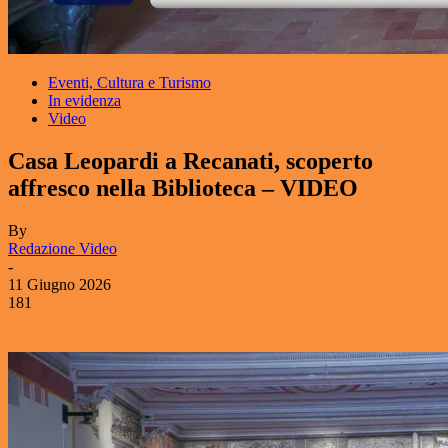
Eventi, Cultura e Turismo
In evidenza
Video
Casa Leopardi a Recanati, scoperto
affresco nella Biblioteca – VIDEO
By
Redazione Video
-
11 Giugno 2026
181