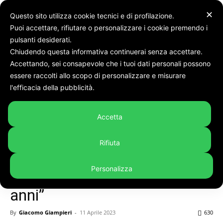
✕
Questo sito utilizza cookie tecnici e di profilazione.
Puoi accettare, rifiutare o personalizzare i cookie premendo i
pulsanti desiderati.
Chiudendo questa informativa continuerai senza accettare.
Accettando, sei consapevole che i tuoi dati personali possono
Home
Cronaca
essere raccolti allo scopo di personalizzare e misurare
l'efficacia della pubblicità.
Cronaca
In evidenza
Monte Urano. Venerdì 21
Accetta
aprile centinaia di palloncini
in cielo per ricordare
Rifiuta
Giuseppe Lenoci: “Quel
Personalizza
giorno avrebbe compiuto 18
anni”
By
Giacomo Giampieri
-
11 Aprile 2023
630